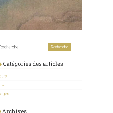
Catégories des articles
ours
ews
tages
Archives