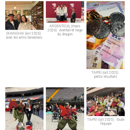
ARGENTEUIL (mars
2026) : éventail et nage
SHANGHAI (avr 2026) :
du dragon
avec les amis taïwanais
TAIPEI (oct 2025) :
petits résultats
TAIPEI (oct 2025) : toute
l’équipe