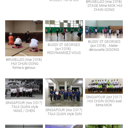
ATELIER TUI SHOU
BRUXELLES (mai 2018)
: STAGE Mme MOK HUI
CHUN GONG
BUSSY ST GEORGES
BUSSY ST GEORGES
(avr 2018) : Atelier
(avr 2018) :
découverte QIGONG
REDYNAMISEZ-VOUS
BRUXELLES (mai 2018)
: HUI CHUN GONG
forme à genoux
SINGAPOUR (oct 2017)
: HUI CHUN GONG avec
SINGAPOUR (nov 2017)
Mme MOK
: TAIJI QUAN style
SINGAPOUR (nov 2017)
YANG / CHEN
: TAIJI QUAN style SUN