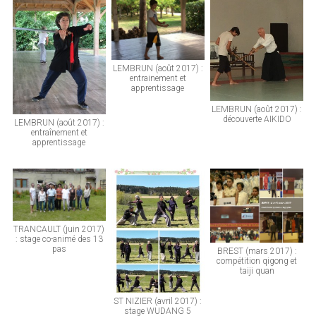
LEMBRUN (août 2017) :
entrainement et
apprentissage
LEMBRUN (août 2017) :
découverte AIKIDO
LEMBRUN (août 2017) :
entraînement et
apprentissage
TRANCAULT (juin 2017)
: stage co-animé des 13
pas
BREST (mars 2017) :
compétition qigong et
taiji quan
ST NIZIER (avril 2017) :
stage WUDANG 5