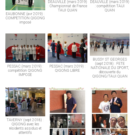
DEAUVILLE (mars 2019)
DEAUVILLE (mars 2019)
: Championnat de France
: compétition TAIJI
TAIJI QUAN
QUAN
EAUBONNE (avr 2019) :
COMPETITION QIGONG
imposé
BUSSY ST GEORGES
(sept 2018) : FETE
PESSAC (mars 2019) :
PESSAC (mars 2019) :
NATIONALE DU SPORT,
compétition QIGONG
QIGONG LIBRE
découverte du
IMPOSE
QIGONG/TAIJI QUAN
TAVERNY (sept 2018) :
QIGONG avec les
résidents assidus et
attentifs