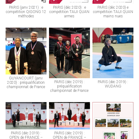
PARIS (janv 2021) : e
PARIS (déc 2020) e
PARIS (déc 2020) : e
compétition QIGONG 12
compétition TAIJI QUAN
compétition TAIJI QUAN
méthodes
mains nues
armes
GUYANCOURT (janv
PARIS (déc 2019) :
PARIS (déc 2019) :
2020) : préqualification
préqualification
WUDANG
championnat de France
championnat de France
PARIS (déc 2019) :
PARIS (déc 2019) :
OPEN de FRANCE –
OPEN de FRANCE –