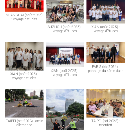
SHANGHAI (août 2025)
: voyage d’études
SUZHOU (août 2025) :
XIAN (août 2025) :
voyage d’études
voyage d’études
PARIS (fév 2024) :
XIAN (août 2025) :
passage du 4ème duan
XIAN (août 2025) :
voyage d’études
voyage d’études
TAIPEI (oct 2023) : amie
TAIPEI (oct 2023) :
allemande
réconfort