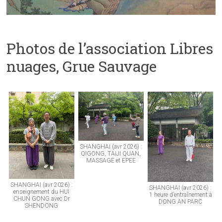
Photos de l’association Libres
nuages, Grue Sauvage
SHANGHAI (avr 2026) :
QIGONG, TAIJI QUAN,
MASSAGE et EPEE
SHANGHAI (avr 2026) :
SHANGHAI (avr 2026) :
enseignement du HUI
1 heure d’entraînement à
CHUN GONG avec Dr
DONG AN PARC
SHENDONG