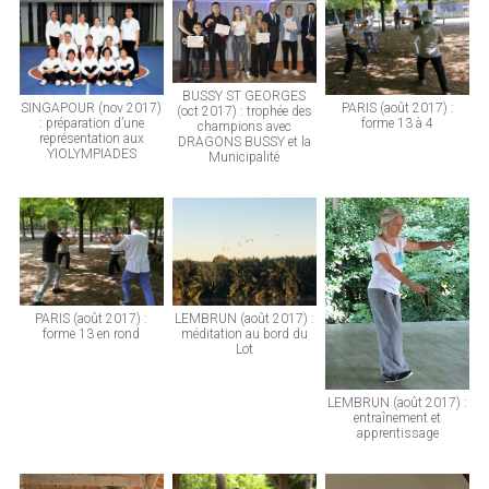
BUSSY ST GEORGES
SINGAPOUR (nov 2017)
PARIS (août 2017) :
(oct 2017) : trophée des
: préparation d’une
forme 13 à 4
champions avec
représentation aux
DRAGONS BUSSY et la
YIOLYMPIADES
Municipalité
PARIS (août 2017) :
LEMBRUN (août 2017) :
forme 13 en rond
méditation au bord du
Lot
LEMBRUN (août 2017) :
entraînement et
apprentissage