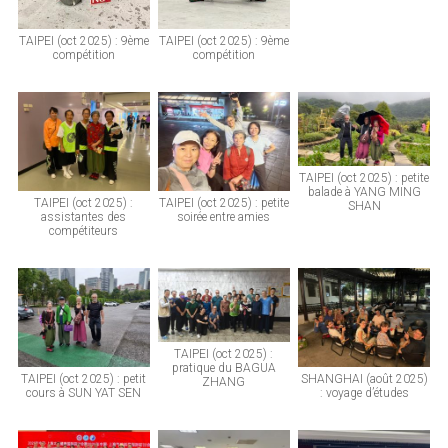
TAIPEI (oct 2025) : 9ème
TAIPEI (oct 2025) : 9ème
compétition
compétition
TAIPEI (oct 2025) : petite
balade à YANG MING
TAIPEI (oct 2025) :
TAIPEI (oct 2025) : petite
SHAN
assistantes des
soirée entre amies
compétiteurs
TAIPEI (oct 2025) :
pratique du BAGUA
TAIPEI (oct 2025) : petit
SHANGHAI (août 2025)
ZHANG
cours à SUN YAT SEN
: voyage d’études