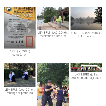
LEMBRUN (août 2016) :
LEMBRUN (aout 2016) :
méditation brumeuse
Lot brumeux
TAIPEI (oct 2016) :
compétition
JASNIERES (juillet
2016) : stage tai ji quan
LEMBRUN (aout 2016) :
échange de pratiques