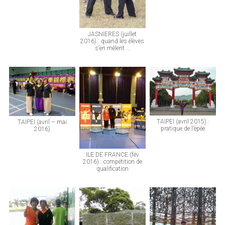
JASNIERES (juillet
2016) : quand les élèves
s’en mêlent …
TAIPEI (avril 2015) :
TAIPEI (avril – mai
pratique de l’épée
2016)
ILE DE FRANCE (fév
2016) : compétition de
qualification